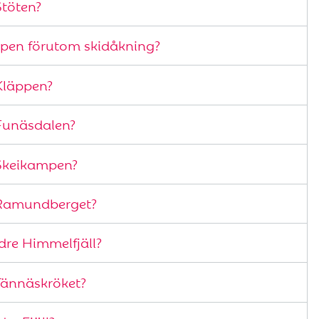
Stöten?
äppen förutom skidåkning?
Kläppen?
Funäsdalen?
 Skeikampen?
 Ramundberget?
dre Himmelfjäll?
Tännäskröket?