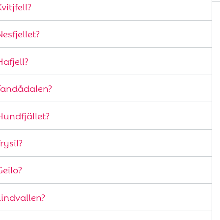
itjfell?
sfjellet?
afjell?
Tandådalen?
undfjället?
rysil?
eilo?
indvallen?