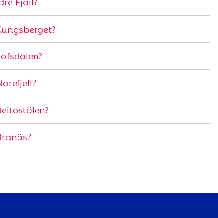
re Fjäll?
Kungsberget?
Lofsdalen?
orefjell?
eitostölen?
Branäs?