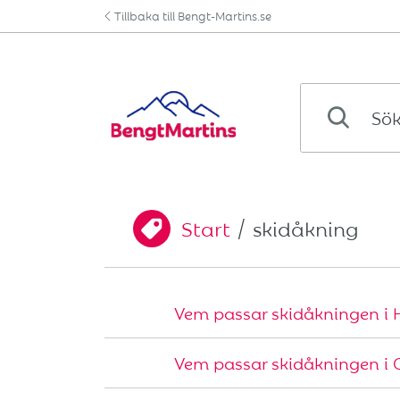
Hoppa till innehåll
Tillbaka till Bengt-Martins.se
Sök svar i kun
Start
/
skidåkning
Du är här:
Vem passar skidåkningen i H
Vem passar skidåkningen i 