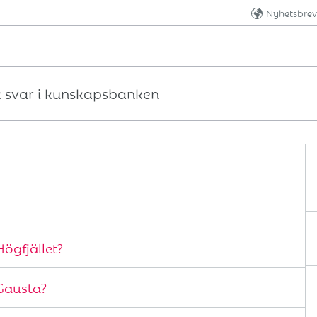
Nyhetsbrev
skapsbanken
ögfjället?
Gausta?