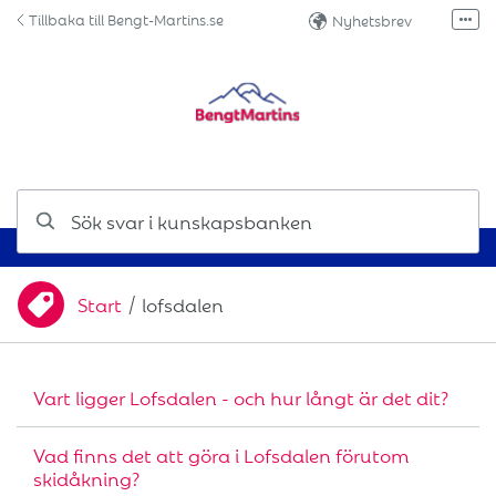
Hoppa till innehåll
Tillbaka till Bengt-Martins.se
Nyhetsbrev
Fler
Facebook
Instagram
Ring oss!
Sök svar i kunskapsbanken
Start
/
lofsdalen
Du är här:
Vart ligger Lofsdalen - och hur långt är det dit?
Vad finns det att göra i Lofsdalen förutom
skidåkning?