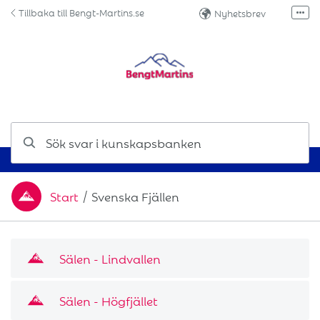
Hoppa till innehåll
Tillbaka till Bengt-Martins.se
Nyhetsbrev
Fler
Facebook
Instagram
Ring oss!
Sök svar i kunskapsbanken
Start
/
Svenska Fjällen
Du är här:
Underkategorier
Sälen - Lindvallen
Sälen - Högfjället