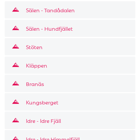
Sälen - Tandådalen
Sälen - Hundfjället
Stöten
Kläppen
Branäs
Kungsberget
Idre - Idre Fjäll
Idre - Idre Himmelfjäll